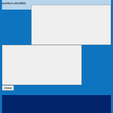
via Teglia 12, t. 010.7450679
close