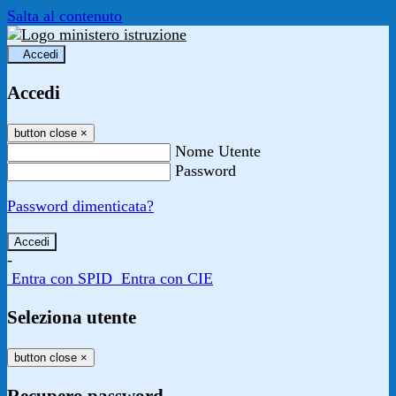
Salta al contenuto
Accedi
Accedi
button close
×
Nome Utente
Password
Password dimenticata?
-
Entra con SPID
Entra con CIE
Seleziona utente
button close
×