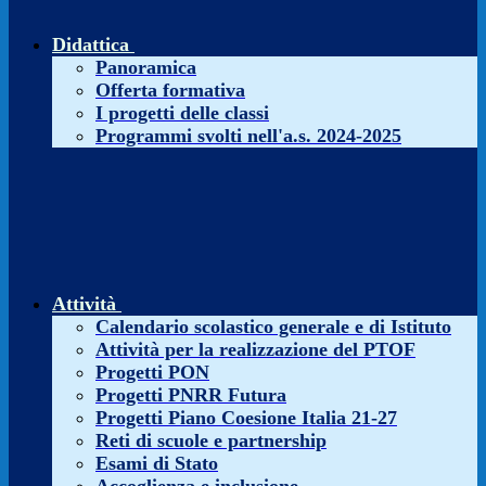
Didattica
Panoramica
Offerta formativa
I progetti delle classi
Programmi svolti nell'a.s. 2024-2025
Attività
Calendario scolastico generale e di Istituto
Attività per la realizzazione del PTOF
Progetti PON
Progetti PNRR Futura
Progetti Piano Coesione Italia 21-27
Reti di scuole e partnership
Esami di Stato