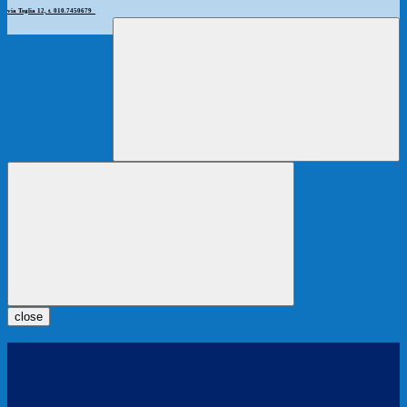
via Teglia 12, t. 010.7450679
close