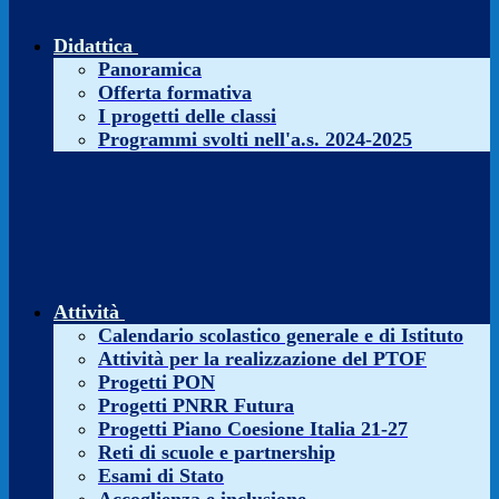
Didattica
Panoramica
Offerta formativa
I progetti delle classi
Programmi svolti nell'a.s. 2024-2025
Attività
Calendario scolastico generale e di Istituto
Attività per la realizzazione del PTOF
Progetti PON
Progetti PNRR Futura
Progetti Piano Coesione Italia 21-27
Reti di scuole e partnership
Esami di Stato