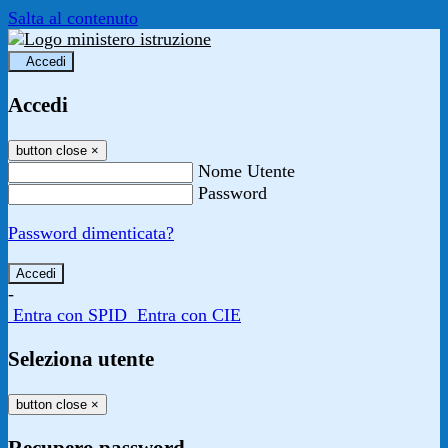
Salta al contenuto
Accedi
Accedi
button close
×
Nome Utente
Password
Password dimenticata?
-
Entra con SPID
Entra con CIE
Seleziona utente
button close
×