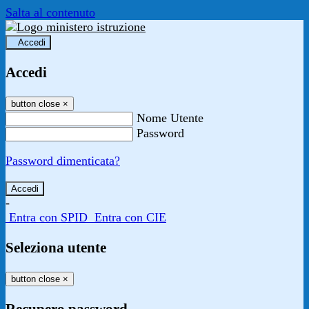
Salta al contenuto
Accedi
Accedi
button close
×
Nome Utente
Password
Password dimenticata?
-
Entra con SPID
Entra con CIE
Seleziona utente
button close
×