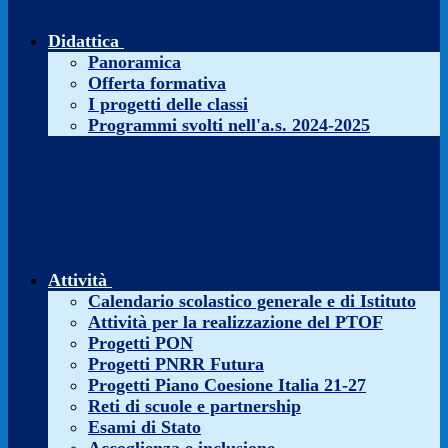
Didattica
Panoramica
Offerta formativa
I progetti delle classi
Programmi svolti nell'a.s. 2024-2025
Attività
Calendario scolastico generale e di Istituto
Attività per la realizzazione del PTOF
Progetti PON
Progetti PNRR Futura
Progetti Piano Coesione Italia 21-27
Reti di scuole e partnership
Esami di Stato