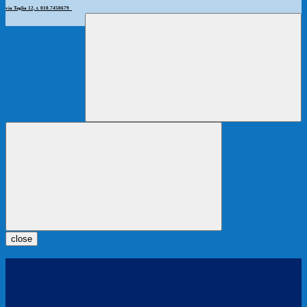
via Teglia 12, t. 010.7450679
close