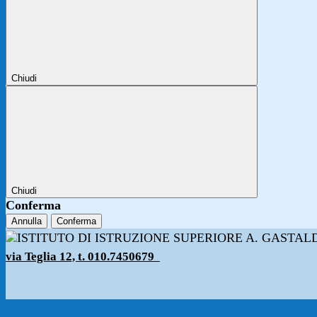
Chiudi
Chiudi
Conferma
Annulla
Conferma
via Teglia 12, t. 010.7450679