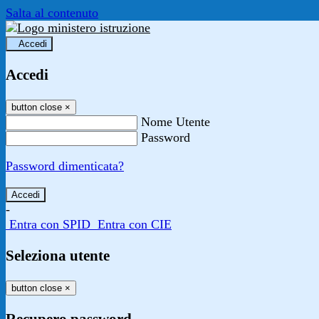
Salta al contenuto
Accedi
Accedi
button close
×
Nome Utente
Password
Password dimenticata?
-
Entra con SPID
Entra con CIE
Seleziona utente
button close
×