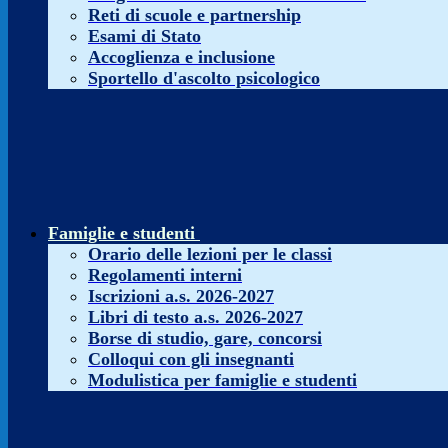
Reti di scuole e partnership
Esami di Stato
Accoglienza e inclusione
Sportello d'ascolto psicologico
Famiglie e studenti
Orario delle lezioni per le classi
Regolamenti interni
Iscrizioni a.s. 2026-2027
Libri di testo a.s. 2026-2027
Borse di studio, gare, concorsi
Colloqui con gli insegnanti
Modulistica per famiglie e studenti