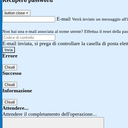
Recupero password
button close
×
E-mail
Verrà inviato un messaggio all'i
Non hai una e-mail associata al nome utente? Effettua il reset della pa
E-mail inviata, si prega di controllare la casella di posta elet
Errore
Chiudi
Successo
Chiudi
Informazione
Chiudi
Attendere...
Attendere il completamento dell'operazione...