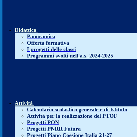
Didattica
Panoramica
Offerta formativa
I progetti delle classi
Programmi svolti nell'a.s. 2024-2025
Attività
Calendario scolastico generale e di Istituto
Attività per la realizzazione del PTOF
Progetti PON
Progetti PNRR Futura
Progetti Piano Coesione Italia 21-27