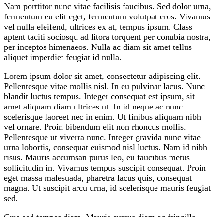
Nam porttitor nunc vitae facilisis faucibus. Sed dolor urna,
fermentum eu elit eget, fermentum volutpat eros. Vivamus
vel nulla eleifend, ultrices ex at, tempus ipsum. Class
aptent taciti sociosqu ad litora torquent per conubia nostra,
per inceptos himenaeos. Nulla ac diam sit amet tellus
aliquet imperdiet feugiat id nulla.
Lorem ipsum dolor sit amet, consectetur adipiscing elit.
Pellentesque vitae mollis nisl. In eu pulvinar lacus. Nunc
blandit luctus tempus. Integer consequat est ipsum, sit
amet aliquam diam ultrices ut. In id neque ac nunc
scelerisque laoreet nec in enim. Ut finibus aliquam nibh
vel ornare. Proin bibendum elit non rhoncus mollis.
Pellentesque ut viverra nunc. Integer gravida nunc vitae
urna lobortis, consequat euismod nisl luctus. Nam id nibh
risus. Mauris accumsan purus leo, eu faucibus metus
sollicitudin in. Vivamus tempus suscipit consequat. Proin
eget massa malesuada, pharetra lacus quis, consequat
magna. Ut suscipit arcu urna, id scelerisque mauris feugiat
sed.
Cras sed tempor diam. Mauris cursus diam ac fringilla