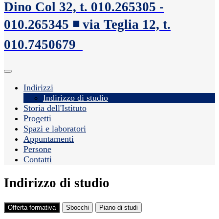
Dino Col 32, t. 010.265305 -
010.265345 ◾️ via Teglia 12, t.
010.7450679
Indirizzi
Indirizzo di studio
Storia dell'Istituto
Progetti
Spazi e laboratori
Appuntamenti
Persone
Contatti
Indirizzo di studio
Offerta formativa
Sbocchi
Piano di studi