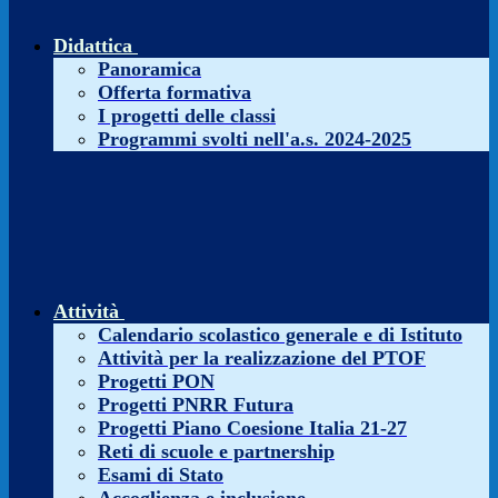
Didattica
Panoramica
Offerta formativa
I progetti delle classi
Programmi svolti nell'a.s. 2024-2025
Attività
Calendario scolastico generale e di Istituto
Attività per la realizzazione del PTOF
Progetti PON
Progetti PNRR Futura
Progetti Piano Coesione Italia 21-27
Reti di scuole e partnership
Esami di Stato