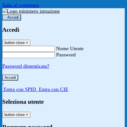
Salta al contenuto
Accedi
Accedi
button close
×
Nome Utente
Password
Password dimenticata?
-
Entra con SPID
Entra con CIE
Seleziona utente
button close
×