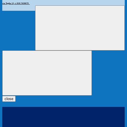
via Teglia 12, t. 010.7450679
close