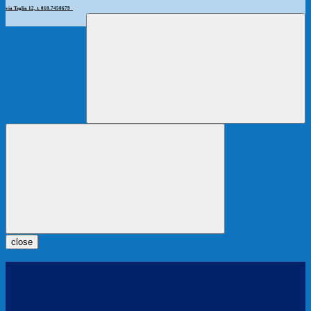
via Teglia 12, t. 010.7450679
close