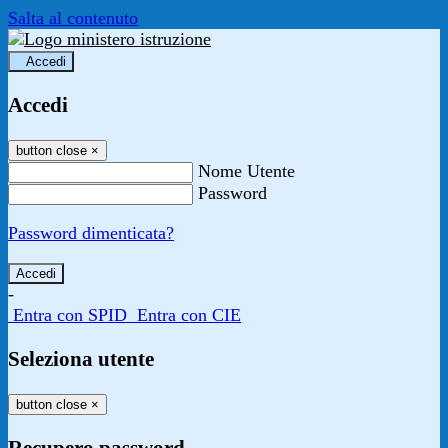
Salta al contenuto
Accedi
Accedi
button close
×
Nome Utente
Password
Password dimenticata?
-
Entra con SPID
Entra con CIE
Seleziona utente
button close
×