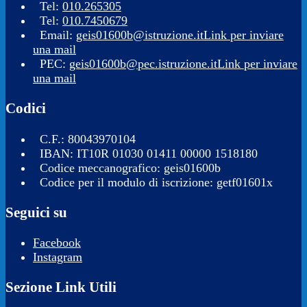
Tel:
010.265305
Tel:
010.7450679
Email:
geis01600b@istruzione.it
Link per inviare
una mail
PEC:
geis01600b@pec.istruzione.it
Link per inviare
una mail
Codici
C.F.: 80043970104
IBAN: IT10R 01030 01411 00000 1518180
Codice meccanografico: geis01600b
Codice per il modulo di iscrizione: getf01601x
Seguici su
Facebook
Instagram
Sezione Link Utili