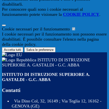
disabilitarli.
Per conoscere quali sono i cookie necessari al
funzionamento potete visionare la
COOKIE POLICY
.
Cookie necessari per il funzionamento
I cookie necessari per il funzionamento non possono essere
disabilitati. È possibile consultare l'elenco nella pagina
della cookie policy.
Accetta tutti
Salva le preferenze
ISTITUTO DI ISTRUZIONE
SUPERIORE A. GASTALDI - G.C. ABBA
ISTITUTO DI ISTRUZIONE SUPERIORE A.
GASTALDI - G.C. ABBA
Contatti
Via Dino Col, 32, 16149 ; Via Teglia 12, 16162 -
GENOVA (GE)