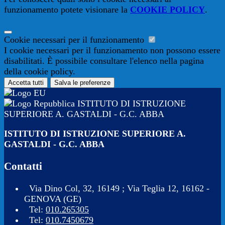
funzionamento potete visionare la
COOKIE POLICY
.
Cookie necessari per il funzionamento
I cookie necessari per il funzionamento non possono essere
disabilitati. È possibile consultare l'elenco nella pagina
della cookie policy.
Accetta tutti
Salva le preferenze
ISTITUTO DI ISTRUZIONE
SUPERIORE A. GASTALDI - G.C. ABBA
ISTITUTO DI ISTRUZIONE SUPERIORE A.
GASTALDI - G.C. ABBA
Contatti
Via Dino Col, 32, 16149 ; Via Teglia 12, 16162 -
GENOVA (GE)
Tel:
010.265305
Tel:
010.7450679