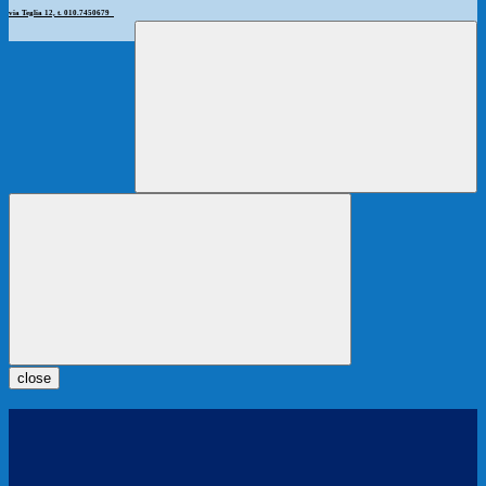
via Teglia 12, t. 010.7450679
close