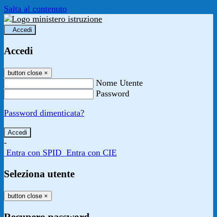
Salta al contenuto
Accedi
Accedi
button close
×
Nome Utente
Password
Password dimenticata?
-
Entra con SPID
Entra con CIE
Seleziona utente
button close
×