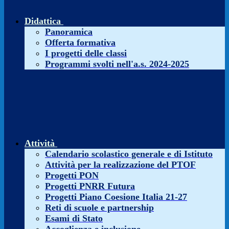
Didattica
Panoramica
Offerta formativa
I progetti delle classi
Programmi svolti nell'a.s. 2024-2025
Attività
Calendario scolastico generale e di Istituto
Attività per la realizzazione del PTOF
Progetti PON
Progetti PNRR Futura
Progetti Piano Coesione Italia 21-27
Reti di scuole e partnership
Esami di Stato