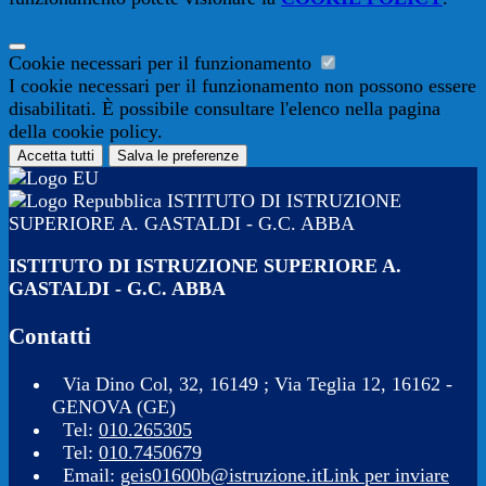
Cookie necessari per il funzionamento
I cookie necessari per il funzionamento non possono essere
disabilitati. È possibile consultare l'elenco nella pagina
della cookie policy.
Accetta tutti
Salva le preferenze
ISTITUTO DI ISTRUZIONE
SUPERIORE A. GASTALDI - G.C. ABBA
ISTITUTO DI ISTRUZIONE SUPERIORE A.
GASTALDI - G.C. ABBA
Contatti
Via Dino Col, 32, 16149 ; Via Teglia 12, 16162 -
GENOVA (GE)
Tel:
010.265305
Tel:
010.7450679
Email:
geis01600b@istruzione.it
Link per inviare