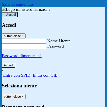
Salta al contenuto
Accedi
Accedi
button close
×
Nome Utente
Password
Password dimenticata?
-
Entra con SPID
Entra con CIE
Seleziona utente
button close
×