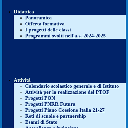
Didattica
Panoramica
Offerta formativa
I progetti delle classi
Programmi svolti nell'a.s. 2024-2025
Attività
Calendario scolastico generale e di Istituto
Attività per la realizzazione del PTOF
Progetti PON
Progetti PNRR Futura
Progetti Piano Coesione Italia 21-27
Reti di scuole e partnership
Esami di Stato