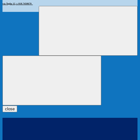
via Teglia 12, t. 010.7450679
close