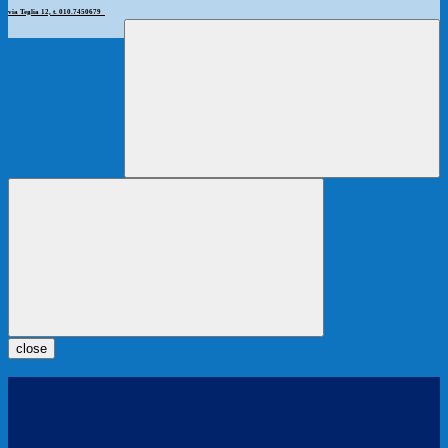
via Teglia 12, t. 010.7450679
close