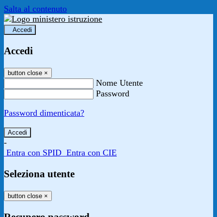
Salta al contenuto
Accedi
Accedi
button close
×
Nome Utente
Password
Password dimenticata?
-
Entra con SPID
Entra con CIE
Seleziona utente
button close
×