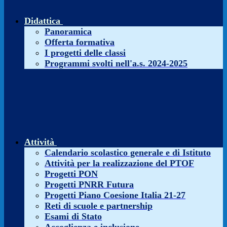
Didattica
Panoramica
Offerta formativa
I progetti delle classi
Programmi svolti nell'a.s. 2024-2025
Attività
Calendario scolastico generale e di Istituto
Attività per la realizzazione del PTOF
Progetti PON
Progetti PNRR Futura
Progetti Piano Coesione Italia 21-27
Reti di scuole e partnership
Esami di Stato