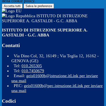
della cookie policy.
Accetta tutti
Salva le preferenze
ISTITUTO DI ISTRUZIONE
SUPERIORE A. GASTALDI - G.C. ABBA
ISTITUTO DI ISTRUZIONE SUPERIORE A.
GASTALDI - G.C. ABBA
Contatti
Via Dino Col, 32, 16149 ; Via Teglia 12, 16162 -
GENOVA (GE)
Tel:
010.265305
Tel:
010.7450679
Email:
geis01600b@istruzione.it
Link per inviare
una mail
PEC:
geis01600b@pec.istruzione.it
Link per inviare
una mail
Codici