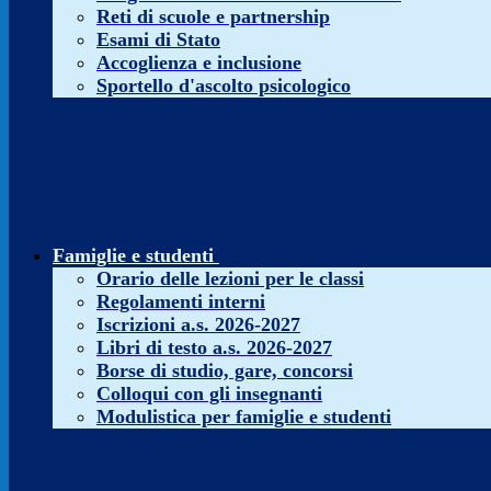
Reti di scuole e partnership
Esami di Stato
Accoglienza e inclusione
Sportello d'ascolto psicologico
Famiglie e studenti
Orario delle lezioni per le classi
Regolamenti interni
Iscrizioni a.s. 2026-2027
Libri di testo a.s. 2026-2027
Borse di studio, gare, concorsi
Colloqui con gli insegnanti
Modulistica per famiglie e studenti