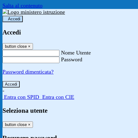
Salta al contenuto
Accedi
Accedi
button close
×
Nome Utente
Password
Password dimenticata?
-
Entra con SPID
Entra con CIE
Seleziona utente
button close
×