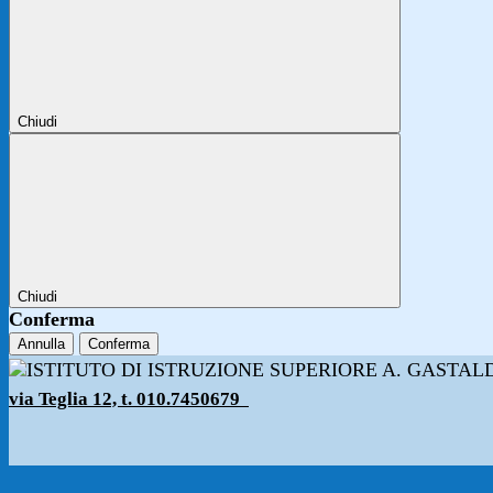
Chiudi
Chiudi
Conferma
Annulla
Conferma
via Teglia 12, t. 010.7450679