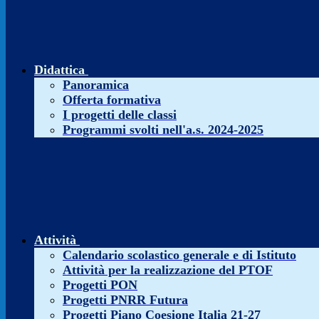
Didattica
Panoramica
Offerta formativa
I progetti delle classi
Programmi svolti nell'a.s. 2024-2025
Attività
Calendario scolastico generale e di Istituto
Attività per la realizzazione del PTOF
Progetti PON
Progetti PNRR Futura
Progetti Piano Coesione Italia 21-27