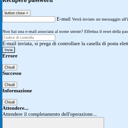
Recupero password
button close
×
E-mail
Verrà inviato un messaggio all'i
Non hai una e-mail associata al nome utente? Effettua il reset della pa
E-mail inviata, si prega di controllare la casella di posta elet
Errore
Chiudi
Successo
Chiudi
Informazione
Chiudi
Attendere...
Attendere il completamento dell'operazione...