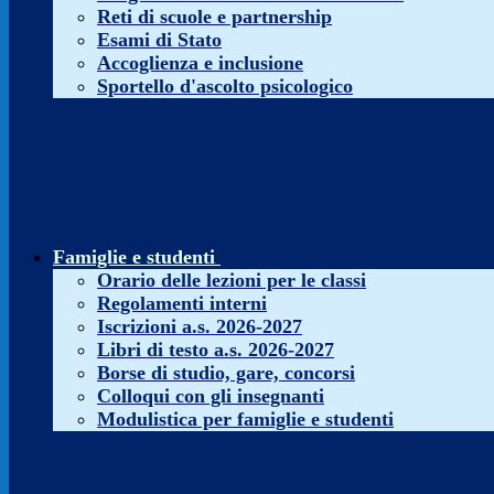
Reti di scuole e partnership
Esami di Stato
Accoglienza e inclusione
Sportello d'ascolto psicologico
Famiglie e studenti
Orario delle lezioni per le classi
Regolamenti interni
Iscrizioni a.s. 2026-2027
Libri di testo a.s. 2026-2027
Borse di studio, gare, concorsi
Colloqui con gli insegnanti
Modulistica per famiglie e studenti