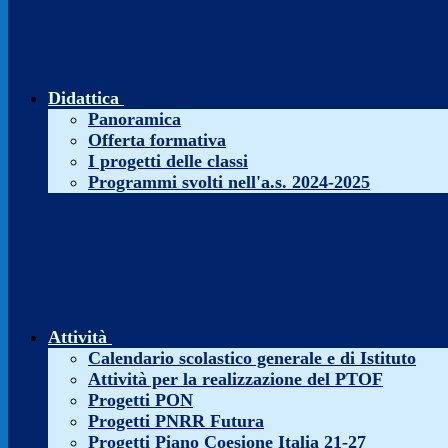
Didattica
Panoramica
Offerta formativa
I progetti delle classi
Programmi svolti nell'a.s. 2024-2025
Attività
Calendario scolastico generale e di Istituto
Attività per la realizzazione del PTOF
Progetti PON
Progetti PNRR Futura
Progetti Piano Coesione Italia 21-27