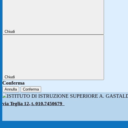
Chiudi
Chiudi
Conferma
Annulla
Conferma
via Teglia 12, t. 010.7450679