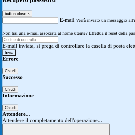
Recupero password
button close
×
E-mail
Verrà inviato un messaggio all'i
Non hai una e-mail associata al nome utente? Effettua il reset della pa
E-mail inviata, si prega di controllare la casella di posta elet
Errore
Chiudi
Successo
Chiudi
Informazione
Chiudi
Attendere...
Attendere il completamento dell'operazione...