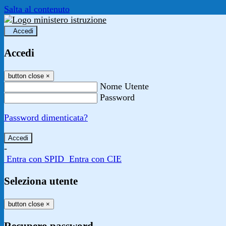
Salta al contenuto
Accedi
Accedi
button close
×
Nome Utente
Password
Password dimenticata?
-
Entra con SPID
Entra con CIE
Seleziona utente
button close
×