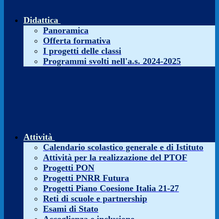
Didattica
Panoramica
Offerta formativa
I progetti delle classi
Programmi svolti nell'a.s. 2024-2025
Attività
Calendario scolastico generale e di Istituto
Attività per la realizzazione del PTOF
Progetti PON
Progetti PNRR Futura
Progetti Piano Coesione Italia 21-27
Reti di scuole e partnership
Esami di Stato