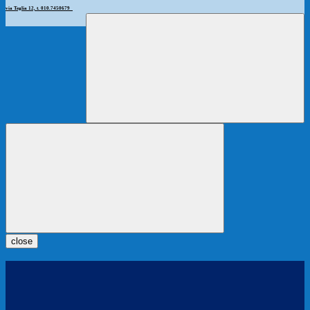
via Teglia 12, t. 010.7450679
close