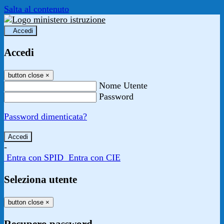
Salta al contenuto
Accedi
Accedi
button close
×
Nome Utente
Password
Password dimenticata?
-
Entra con SPID
Entra con CIE
Seleziona utente
button close
×