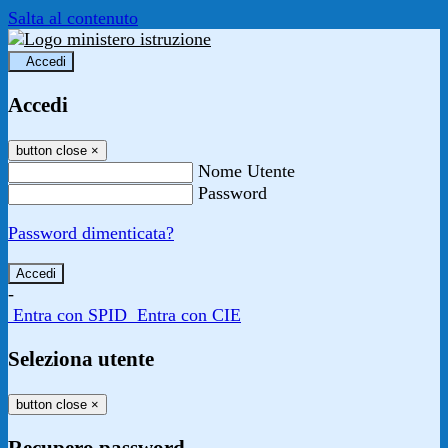
Salta al contenuto
Accedi
Accedi
button close
×
Nome Utente
Password
Password dimenticata?
-
Entra con SPID
Entra con CIE
Seleziona utente
button close
×