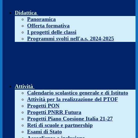
Didattica
Panoramica
Offerta formativa
I progetti delle classi
Programmi svolti nell'a.s. 2024-2025
Attività
Calendario scolastico generale e di Istituto
Attività per la realizzazione del PTOF
Progetti PON
Progetti PNRR Futura
Progetti Piano Coesione Italia 21-27
Reti di scuole e partnership
Esami di Stato