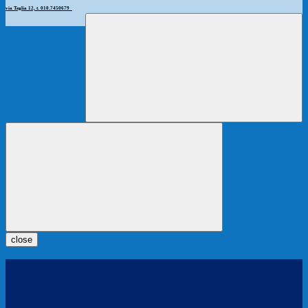
via Teglia 12, t. 010.7450679
close