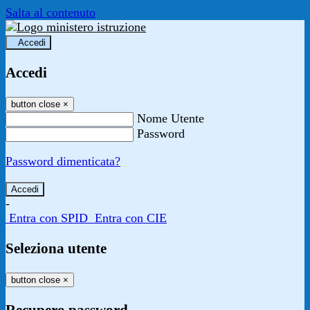
Salta al contenuto
Accedi
Accedi
button close
×
Nome Utente
Password
Password dimenticata?
-
Entra con SPID
Entra con CIE
Seleziona utente
button close
×