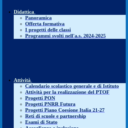
Didattica
Panoramica
Offerta formativa
I progetti delle classi
Programmi svolti nell'a.s. 2024-2025
Attività
Calendario scolastico generale e di Istituto
Attività per la realizzazione del PTOF
Progetti PON
Progetti PNRR Futura
Progetti Piano Coesione Italia 21-27
Reti di scuole e partnership
Esami di Stato