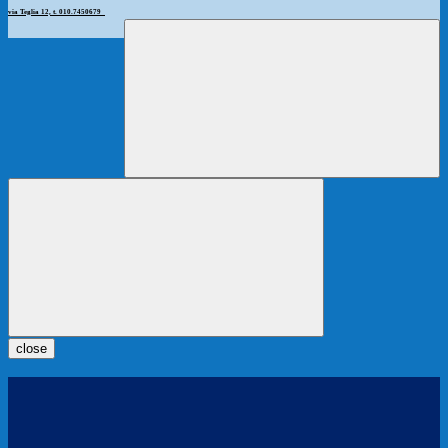
via Teglia 12, t. 010.7450679
close