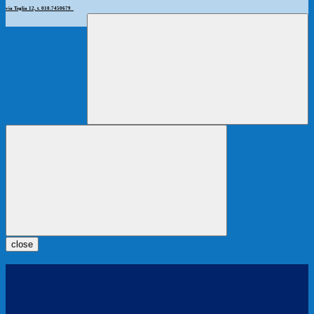
via Teglia 12, t. 010.7450679
close