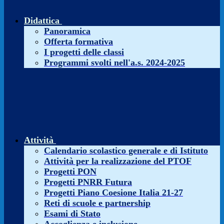
Didattica
Panoramica
Offerta formativa
I progetti delle classi
Programmi svolti nell'a.s. 2024-2025
Attività
Calendario scolastico generale e di Istituto
Attività per la realizzazione del PTOF
Progetti PON
Progetti PNRR Futura
Progetti Piano Coesione Italia 21-27
Reti di scuole e partnership
Esami di Stato