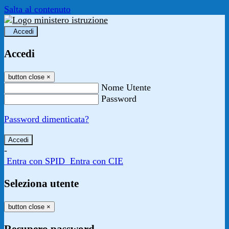
Salta al contenuto
Accedi
Accedi
button close
×
Nome Utente
Password
Password dimenticata?
-
Entra con SPID
Entra con CIE
Seleziona utente
button close
×