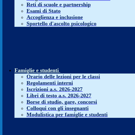
Reti di scuole e partnership
Esami di Stato
Accoglienza e inclusione
Sportello d'ascolto psicologico
Famiglie e studenti
Orario delle lezioni per le classi
Regolamenti interni
Iscrizioni a.s. 2026-2027
Libri di testo a.s. 2026-2027
Borse di studio, gare, concorsi
Colloqui con gli insegnanti
Modulistica per famiglie e studenti