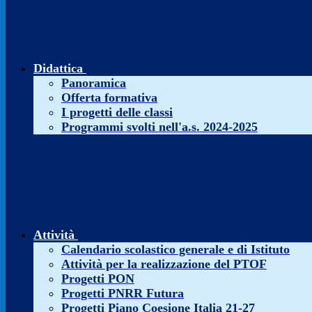
Didattica
Panoramica
Offerta formativa
I progetti delle classi
Programmi svolti nell'a.s. 2024-2025
Attività
Calendario scolastico generale e di Istituto
Attività per la realizzazione del PTOF
Progetti PON
Progetti PNRR Futura
Progetti Piano Coesione Italia 21-27