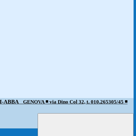
ALDI-ABBA
GENOVA ◾️ via Dino Col 32, t. 010.265305/45 ◾️