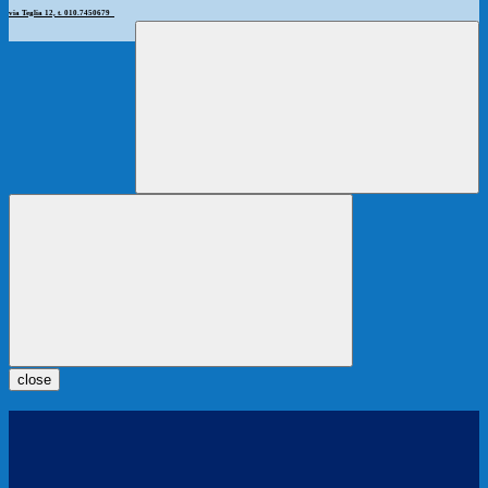
via Teglia 12, t. 010.7450679
close