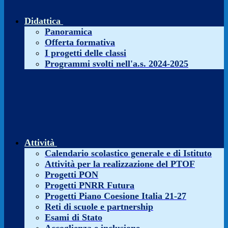
Didattica
Panoramica
Offerta formativa
I progetti delle classi
Programmi svolti nell'a.s. 2024-2025
Attività
Calendario scolastico generale e di Istituto
Attività per la realizzazione del PTOF
Progetti PON
Progetti PNRR Futura
Progetti Piano Coesione Italia 21-27
Reti di scuole e partnership
Esami di Stato