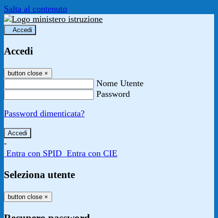
Salta al contenuto
Accedi
Accedi
button close
×
Nome Utente
Password
Password dimenticata?
-
Entra con SPID
Entra con CIE
Seleziona utente
button close
×