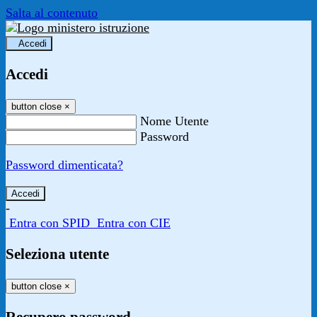
Salta al contenuto
Accedi
Accedi
button close
×
Nome Utente
Password
Password dimenticata?
-
Entra con SPID
Entra con CIE
Seleziona utente
button close
×