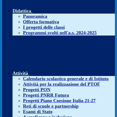
Didattica
Panoramica
Offerta formativa
I progetti delle classi
Programmi svolti nell'a.s. 2024-2025
Attività
Calendario scolastico generale e di Istituto
Attività per la realizzazione del PTOF
Progetti PON
Progetti PNRR Futura
Progetti Piano Coesione Italia 21-27
Reti di scuole e partnership
Esami di Stato