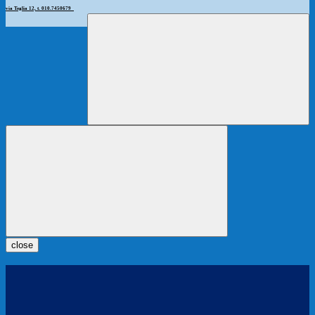
via Teglia 12, t. 010.7450679
close