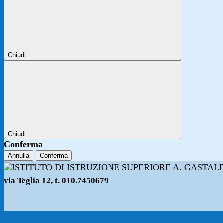
Chiudi
Chiudi
Conferma
Annulla
Conferma
via Teglia 12, t. 010.7450679