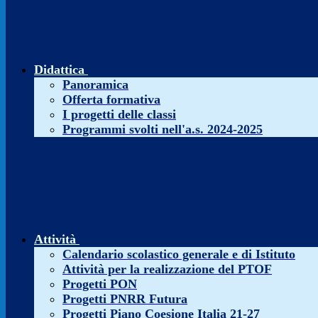
Didattica
Panoramica
Offerta formativa
I progetti delle classi
Programmi svolti nell'a.s. 2024-2025
Attività
Calendario scolastico generale e di Istituto
Attività per la realizzazione del PTOF
Progetti PON
Progetti PNRR Futura
Progetti Piano Coesione Italia 21-27