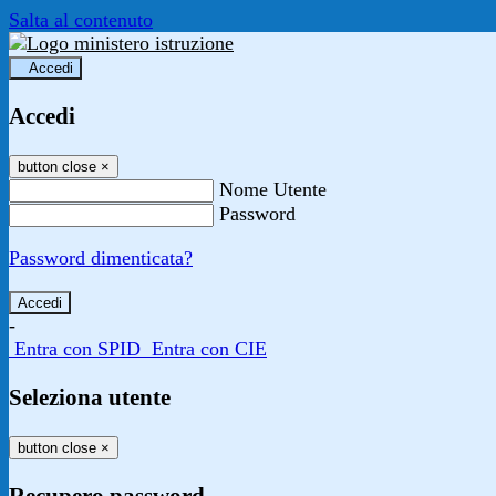
Salta al contenuto
Accedi
Accedi
button close
×
Nome Utente
Password
Password dimenticata?
-
Entra con SPID
Entra con CIE
Seleziona utente
button close
×