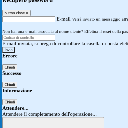
Recupero password
button close
×
E-mail
Verrà inviato un messaggio all'i
Non hai una e-mail associata al nome utente? Effettua il reset della pa
E-mail inviata, si prega di controllare la casella di posta elet
Errore
Chiudi
Successo
Chiudi
Informazione
Chiudi
Attendere...
Attendere il completamento dell'operazione...