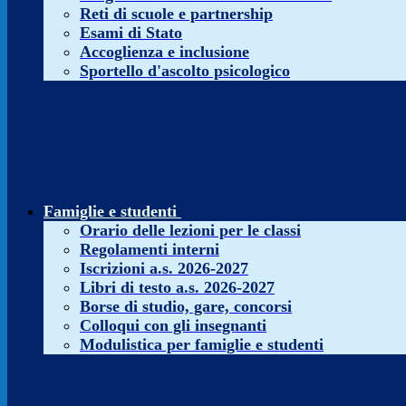
Reti di scuole e partnership
Esami di Stato
Accoglienza e inclusione
Sportello d'ascolto psicologico
Famiglie e studenti
Orario delle lezioni per le classi
Regolamenti interni
Iscrizioni a.s. 2026-2027
Libri di testo a.s. 2026-2027
Borse di studio, gare, concorsi
Colloqui con gli insegnanti
Modulistica per famiglie e studenti