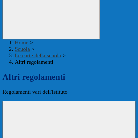
Home
>
Scuola
>
Le carte della scuola
>
Altri regolamenti
Altri regolamenti
Regolamenti vari dell'Istituto