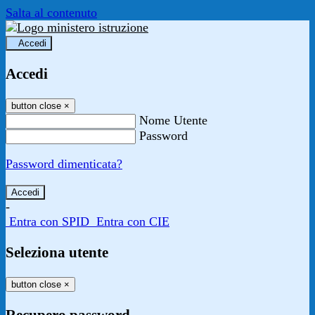
Salta al contenuto
Accedi
Accedi
button close
×
Nome Utente
Password
Password dimenticata?
-
Entra con SPID
Entra con CIE
Seleziona utente
button close
×