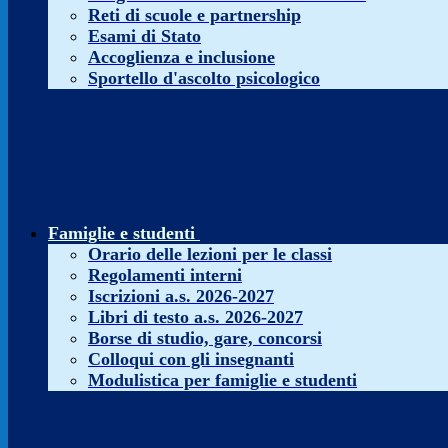
Reti di scuole e partnership
Esami di Stato
Accoglienza e inclusione
Sportello d'ascolto psicologico
Famiglie e studenti
Orario delle lezioni per le classi
Regolamenti interni
Iscrizioni a.s. 2026-2027
Libri di testo a.s. 2026-2027
Borse di studio, gare, concorsi
Colloqui con gli insegnanti
Modulistica per famiglie e studenti