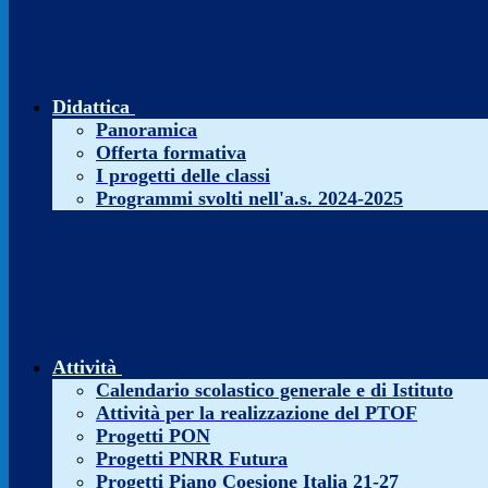
Didattica
Panoramica
Offerta formativa
I progetti delle classi
Programmi svolti nell'a.s. 2024-2025
Attività
Calendario scolastico generale e di Istituto
Attività per la realizzazione del PTOF
Progetti PON
Progetti PNRR Futura
Progetti Piano Coesione Italia 21-27