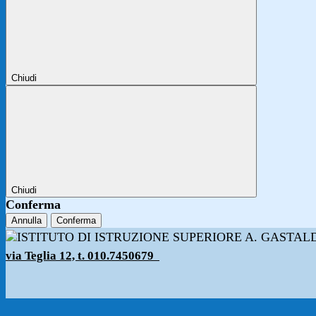
Chiudi
Chiudi
Conferma
Annulla
Conferma
via Teglia 12, t. 010.7450679