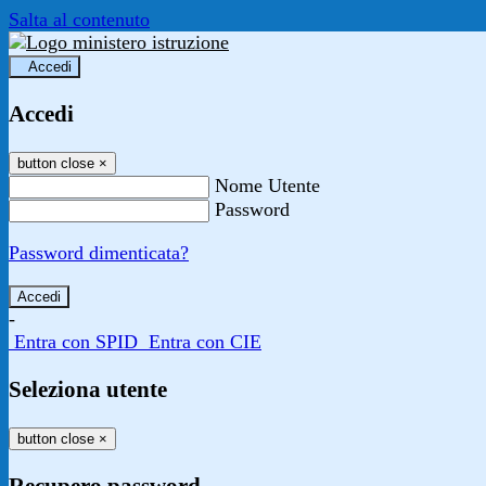
Salta al contenuto
Accedi
Accedi
button close
×
Nome Utente
Password
Password dimenticata?
-
Entra con SPID
Entra con CIE
Seleziona utente
button close
×