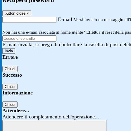
Recupero password
button close
×
E-mail
Verrà inviato un messaggio all'i
Non hai una e-mail associata al nome utente? Effettua il reset della pa
E-mail inviata, si prega di controllare la casella di posta elet
Errore
Chiudi
Successo
Chiudi
Informazione
Chiudi
Attendere...
Attendere il completamento dell'operazione...