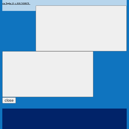
via Teglia 12, t. 010.7450679
close