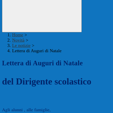
Home
>
Novità
>
Le notizie
>
Lettera di Auguri di Natale
Lettera di Auguri di Natale
del Dirigente scolastico
Agli alunni , alle famiglie,