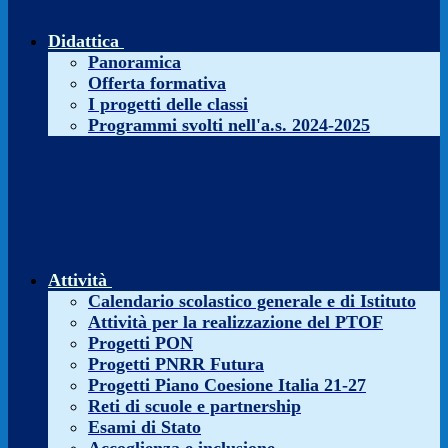
Didattica
Panoramica
Offerta formativa
I progetti delle classi
Programmi svolti nell'a.s. 2024-2025
Attività
Calendario scolastico generale e di Istituto
Attività per la realizzazione del PTOF
Progetti PON
Progetti PNRR Futura
Progetti Piano Coesione Italia 21-27
Reti di scuole e partnership
Esami di Stato