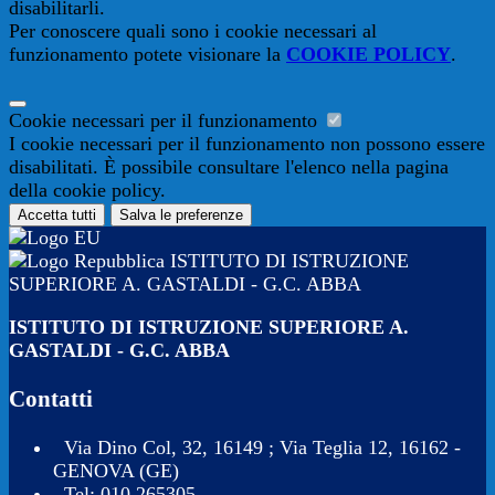
disabilitarli.
Per conoscere quali sono i cookie necessari al
funzionamento potete visionare la
COOKIE POLICY
.
Cookie necessari per il funzionamento
I cookie necessari per il funzionamento non possono essere
disabilitati. È possibile consultare l'elenco nella pagina
della cookie policy.
Accetta tutti
Salva le preferenze
ISTITUTO DI ISTRUZIONE
SUPERIORE A. GASTALDI - G.C. ABBA
ISTITUTO DI ISTRUZIONE SUPERIORE A.
GASTALDI - G.C. ABBA
Contatti
Via Dino Col, 32, 16149 ; Via Teglia 12, 16162 -
GENOVA (GE)
Tel:
010.265305