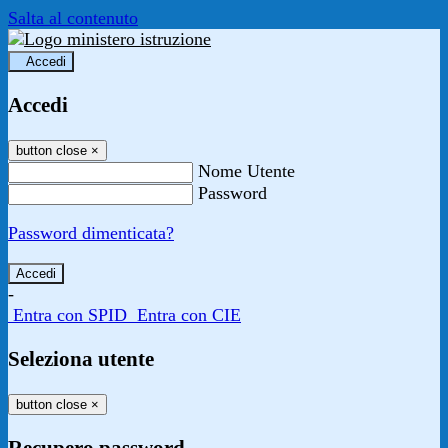
Salta al contenuto
Accedi
Accedi
button close
×
Nome Utente
Password
Password dimenticata?
-
Entra con SPID
Entra con CIE
Seleziona utente
button close
×