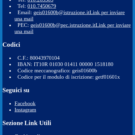
Tel:
010.7450679
Email:
geis01600b@istruzione.it
Link per inviare
una mail
PEC:
geis01600b@pec.istruzione.it
Link per inviare
una mail
Codici
C.F.: 80043970104
IBAN: IT10R 01030 01411 00000 1518180
Codice meccanografico: geis01600b
Codice per il modulo di iscrizione: getf01601x
Seguici su
Facebook
Instagram
Sezione Link Utili