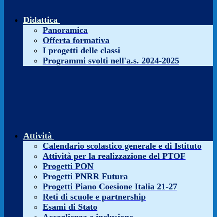
Didattica
Panoramica
Offerta formativa
I progetti delle classi
Programmi svolti nell'a.s. 2024-2025
Attività
Calendario scolastico generale e di Istituto
Attività per la realizzazione del PTOF
Progetti PON
Progetti PNRR Futura
Progetti Piano Coesione Italia 21-27
Reti di scuole e partnership
Esami di Stato