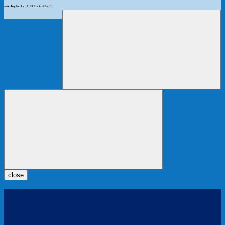
via Teglia 12, t. 010.7450679
close