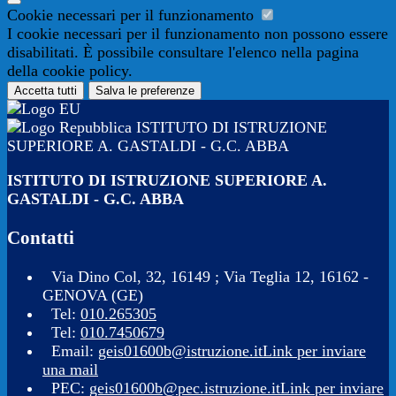
Cookie necessari per il funzionamento
I cookie necessari per il funzionamento non possono essere
disabilitati. È possibile consultare l'elenco nella pagina
della cookie policy.
Accetta tutti
Salva le preferenze
ISTITUTO DI ISTRUZIONE
SUPERIORE A. GASTALDI - G.C. ABBA
ISTITUTO DI ISTRUZIONE SUPERIORE A.
GASTALDI - G.C. ABBA
Contatti
Via Dino Col, 32, 16149 ; Via Teglia 12, 16162 -
GENOVA (GE)
Tel:
010.265305
Tel:
010.7450679
Email:
geis01600b@istruzione.it
Link per inviare
una mail
PEC:
geis01600b@pec.istruzione.it
Link per inviare