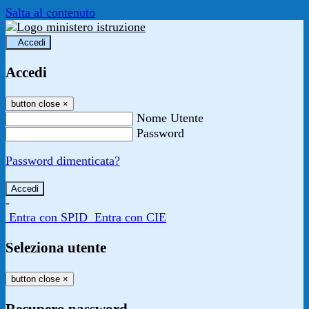
Salta al contenuto
Accedi
Accedi
button close
×
Nome Utente
Password
Password dimenticata?
-
Entra con SPID
Entra con CIE
Seleziona utente
button close
×