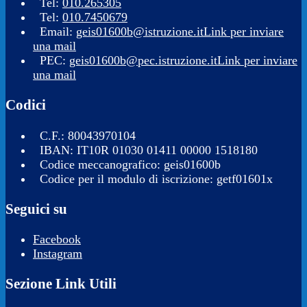
Tel:
010.265305
Tel:
010.7450679
Email:
geis01600b@istruzione.it
Link per inviare
una mail
PEC:
geis01600b@pec.istruzione.it
Link per inviare
una mail
Codici
C.F.: 80043970104
IBAN: IT10R 01030 01411 00000 1518180
Codice meccanografico: geis01600b
Codice per il modulo di iscrizione: getf01601x
Seguici su
Facebook
Instagram
Sezione Link Utili