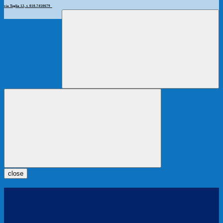
via Teglia 12, t. 010.7450679
close