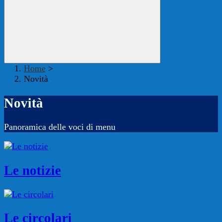
Home
>
Novità
Novità
Panoramica delle voci di menu
Le notizie
Le circolari