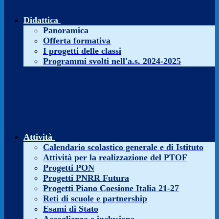
Didattica
Panoramica
Offerta formativa
I progetti delle classi
Programmi svolti nell'a.s. 2024-2025
Attività
Calendario scolastico generale e di Istituto
Attività per la realizzazione del PTOF
Progetti PON
Progetti PNRR Futura
Progetti Piano Coesione Italia 21-27
Reti di scuole e partnership
Esami di Stato