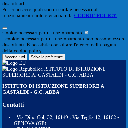
disabilitarli.
Per conoscere quali sono i cookie necessari al
funzionamento potete visionare la
COOKIE POLICY
.
Cookie necessari per il funzionamento
I cookie necessari per il funzionamento non possono essere
disabilitati. È possibile consultare l'elenco nella pagina
della cookie policy.
Accetta tutti
Salva le preferenze
ISTITUTO DI ISTRUZIONE
SUPERIORE A. GASTALDI - G.C. ABBA
ISTITUTO DI ISTRUZIONE SUPERIORE A.
GASTALDI - G.C. ABBA
Contatti
Via Dino Col, 32, 16149 ; Via Teglia 12, 16162 -
GENOVA (GE)