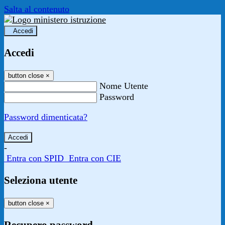
Salta al contenuto
Accedi
Accedi
button close
×
Nome Utente
Password
Password dimenticata?
-
Entra con SPID
Entra con CIE
Seleziona utente
button close
×