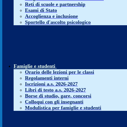
Reti di scuole e partnership
Esami di Stato
Accoglienza e inclusione
Sportello d'ascolto psicologico
Famiglie e studenti
Orario delle lezioni per le classi
Regolamenti interni
Iscrizioni a.s. 2026-2027
Libri di testo a.s. 2026-2027
Borse di studio, gare, concorsi
Colloqui con gli insegnanti
Modulistica per famiglie e studenti