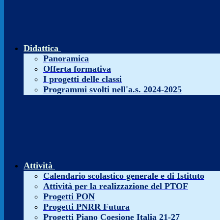
Didattica
Panoramica
Offerta formativa
I progetti delle classi
Programmi svolti nell'a.s. 2024-2025
Attività
Calendario scolastico generale e di Istituto
Attività per la realizzazione del PTOF
Progetti PON
Progetti PNRR Futura
Progetti Piano Coesione Italia 21-27