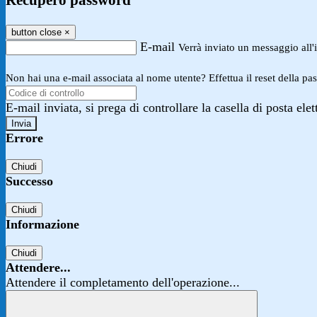
Recupero password
button close
×
E-mail
Verrà inviato un messaggio all'i
Non hai una e-mail associata al nome utente? Effettua il reset della pa
E-mail inviata, si prega di controllare la casella di posta elet
Errore
Chiudi
Successo
Chiudi
Informazione
Chiudi
Attendere...
Attendere il completamento dell'operazione...