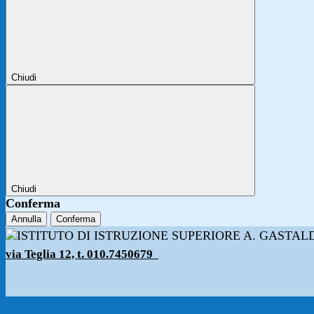
Chiudi
Chiudi
Conferma
Annulla
Conferma
via Teglia 12, t. 010.7450679