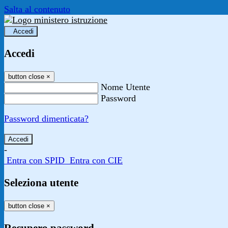
Salta al contenuto
Accedi
Accedi
button close
×
Nome Utente
Password
Password dimenticata?
-
Entra con SPID
Entra con CIE
Seleziona utente
button close
×