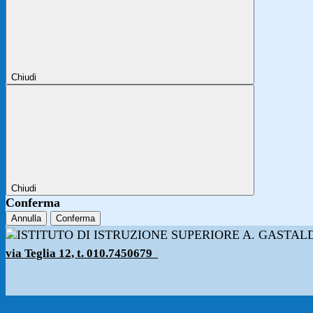
Chiudi
Chiudi
Conferma
Annulla
Conferma
via Teglia 12, t. 010.7450679