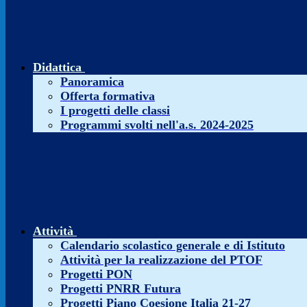
Didattica
Panoramica
Offerta formativa
I progetti delle classi
Programmi svolti nell'a.s. 2024-2025
Attività
Calendario scolastico generale e di Istituto
Attività per la realizzazione del PTOF
Progetti PON
Progetti PNRR Futura
Progetti Piano Coesione Italia 21-27