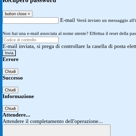
Recupero password
button close
×
E-mail
Verrà inviato un messaggio all'i
Non hai una e-mail associata al nome utente? Effettua il reset della pa
E-mail inviata, si prega di controllare la casella di posta elet
Errore
Chiudi
Successo
Chiudi
Informazione
Chiudi
Attendere...
Attendere il completamento dell'operazione...