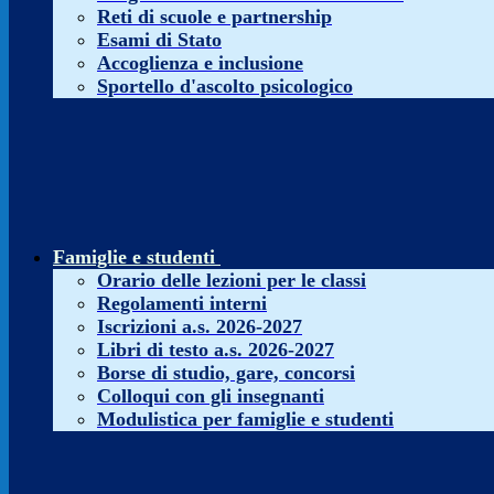
Reti di scuole e partnership
Esami di Stato
Accoglienza e inclusione
Sportello d'ascolto psicologico
Famiglie e studenti
Orario delle lezioni per le classi
Regolamenti interni
Iscrizioni a.s. 2026-2027
Libri di testo a.s. 2026-2027
Borse di studio, gare, concorsi
Colloqui con gli insegnanti
Modulistica per famiglie e studenti