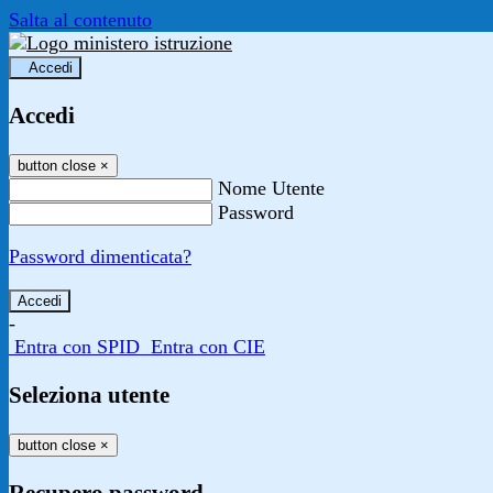
Salta al contenuto
Accedi
Accedi
button close
×
Nome Utente
Password
Password dimenticata?
-
Entra con SPID
Entra con CIE
Seleziona utente
button close
×