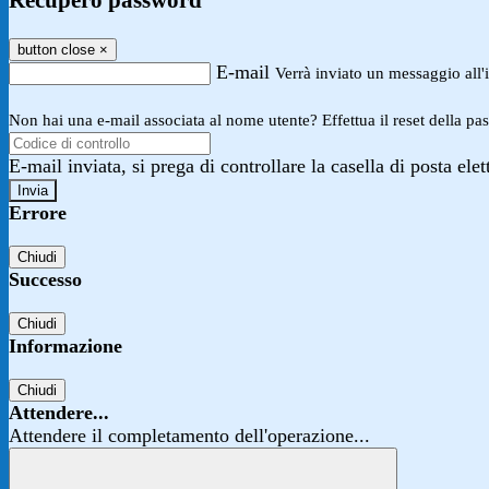
Recupero password
button close
×
E-mail
Verrà inviato un messaggio all'i
Non hai una e-mail associata al nome utente? Effettua il reset della pa
E-mail inviata, si prega di controllare la casella di posta elet
Errore
Chiudi
Successo
Chiudi
Informazione
Chiudi
Attendere...
Attendere il completamento dell'operazione...