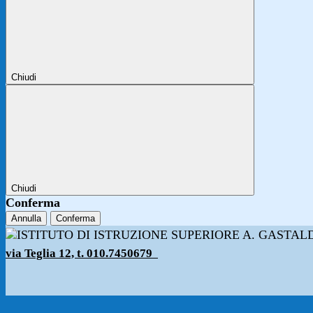
Chiudi
Chiudi
Conferma
Annulla
Conferma
via Teglia 12, t. 010.7450679