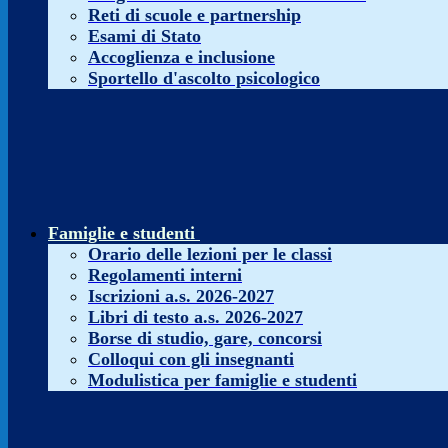
Reti di scuole e partnership
Esami di Stato
Accoglienza e inclusione
Sportello d'ascolto psicologico
Famiglie e studenti
Orario delle lezioni per le classi
Regolamenti interni
Iscrizioni a.s. 2026-2027
Libri di testo a.s. 2026-2027
Borse di studio, gare, concorsi
Colloqui con gli insegnanti
Modulistica per famiglie e studenti