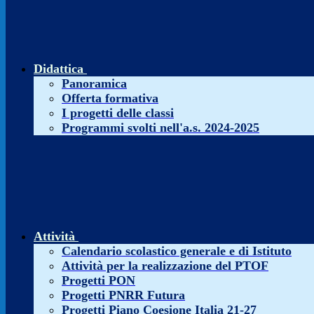
Didattica
Panoramica
Offerta formativa
I progetti delle classi
Programmi svolti nell'a.s. 2024-2025
Attività
Calendario scolastico generale e di Istituto
Attività per la realizzazione del PTOF
Progetti PON
Progetti PNRR Futura
Progetti Piano Coesione Italia 21-27