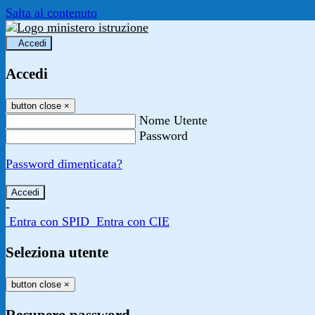
Salta al contenuto
Accedi
Accedi
button close
×
Nome Utente
Password
Password dimenticata?
-
Entra con SPID
Entra con CIE
Seleziona utente
button close
×