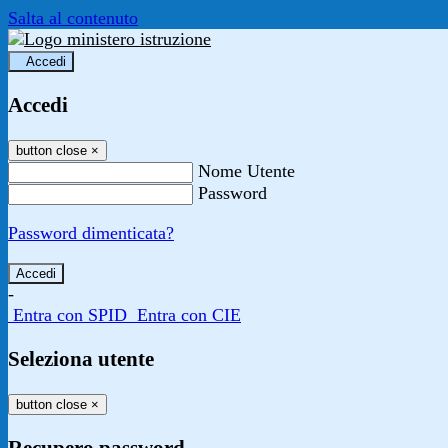
Salta al contenuto
Accedi
Accedi
button close
×
Nome Utente
Password
Password dimenticata?
-
Entra con SPID
Entra con CIE
Seleziona utente
button close
×