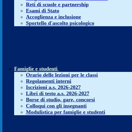
Reti di scuole e partnership
Esami di Stato
Accoglienza e inclusione
Sportello d'ascolto psicologico
Famiglie e studenti
Orario delle lezioni per le classi
Regolamenti interni
Iscrizioni a.s. 2026-2027
Libri di testo a.s. 2026-2027
Borse di studio, gare, concorsi
Colloqui con gli insegnanti
Modulistica per famiglie e studenti