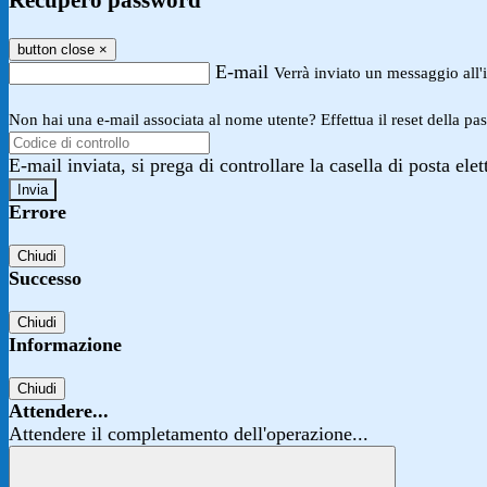
Recupero password
button close
×
E-mail
Verrà inviato un messaggio all'i
Non hai una e-mail associata al nome utente? Effettua il reset della pa
E-mail inviata, si prega di controllare la casella di posta elet
Errore
Chiudi
Successo
Chiudi
Informazione
Chiudi
Attendere...
Attendere il completamento dell'operazione...