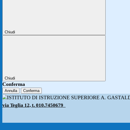
Chiudi
Chiudi
Conferma
Annulla
Conferma
via Teglia 12, t. 010.7450679