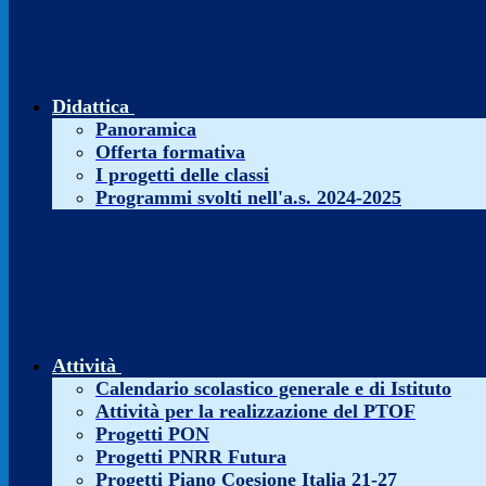
Didattica
Panoramica
Offerta formativa
I progetti delle classi
Programmi svolti nell'a.s. 2024-2025
Attività
Calendario scolastico generale e di Istituto
Attività per la realizzazione del PTOF
Progetti PON
Progetti PNRR Futura
Progetti Piano Coesione Italia 21-27