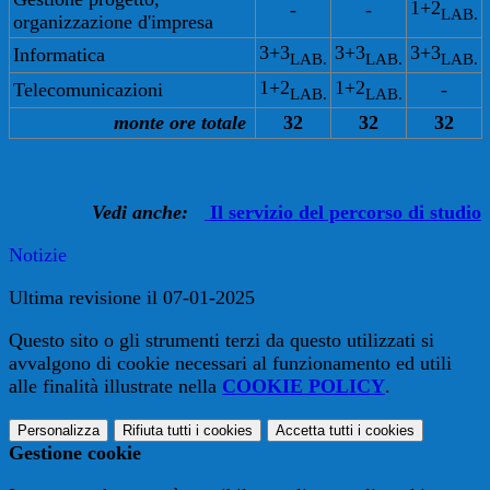
1+2
-
-
LAB.
organizzazione d'impresa
3+3
3+3
3+3
Informatica
LAB.
LAB.
LAB.
1+2
1+2
Telecomunicazioni
-
LAB.
LAB.
monte ore totale
32
32
32
Vedi anche:
Il servizio del percorso di studio
Notizie
Ultima revisione il 07-01-2025
Questo sito o gli strumenti terzi da questo utilizzati si
avvalgono di cookie necessari al funzionamento ed utili
alle finalità illustrate nella
COOKIE POLICY
.
Personalizza
Rifiuta tutti
i cookies
Accetta tutti
i cookies
Gestione cookie