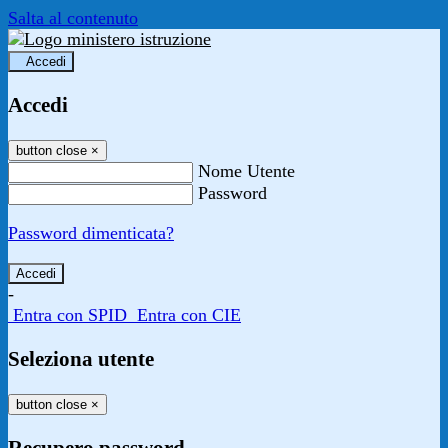
Salta al contenuto
Accedi
Accedi
button close
×
Nome Utente
Password
Password dimenticata?
-
Entra con SPID
Entra con CIE
Seleziona utente
button close
×