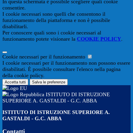
In questa schermata è possibile scegliere quali cookie
consentire.
I cookie necessari sono quelli che consentono il
funzionamento della piattaforma e non è possibile
disabilitarli.
Per conoscere quali sono i cookie necessari al
funzionamento potete visionare la
COOKIE POLICY
.
Cookie necessari per il funzionamento
I cookie necessari per il funzionamento non possono essere
disabilitati. È possibile consultare l'elenco nella pagina
della cookie policy.
Accetta tutti
Salva le preferenze
ISTITUTO DI ISTRUZIONE
SUPERIORE A. GASTALDI - G.C. ABBA
ISTITUTO DI ISTRUZIONE SUPERIORE A.
GASTALDI - G.C. ABBA
Contatti