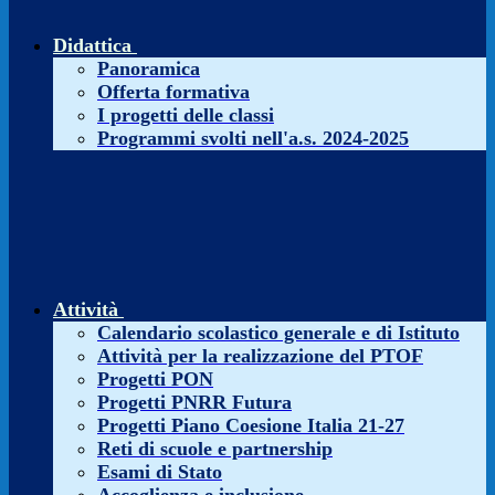
Didattica
Panoramica
Offerta formativa
I progetti delle classi
Programmi svolti nell'a.s. 2024-2025
Attività
Calendario scolastico generale e di Istituto
Attività per la realizzazione del PTOF
Progetti PON
Progetti PNRR Futura
Progetti Piano Coesione Italia 21-27
Reti di scuole e partnership
Esami di Stato