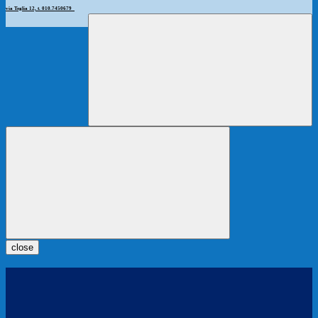
via Teglia 12, t. 010.7450679
close