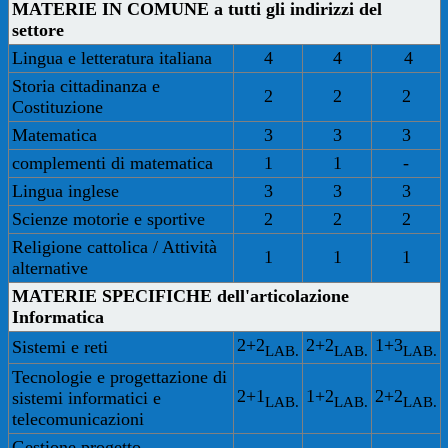
MATERIE IN COMUNE a tutti gli indirizzi del
settore
Lingua e letteratura italiana
4
4
4
Storia cittadinanza e
2
2
2
Costituzione
Matematica
3
3
3
complementi di matematica
1
1
-
Lingua inglese
3
3
3
Scienze motorie e sportive
2
2
2
Religione cattolica / Attività
1
1
1
alternative
MATERIE
SPECIFICHE dell'articolazione
Informatica
2+2
2+2
1+3
Sistemi e reti
LAB.
LAB.
LAB.
Tecnologie e progettazione di
2+1
1+2
2+2
sistemi informatici e
LAB.
LAB.
LAB.
telecomunicazioni
Gestione progetto,