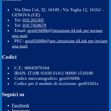
Via Dino Col, 32, 16149 ; Via Teglia 12, 16162 -
GENOVA (GE)
Tel:
010.265305
Tel:
010.7450679
Email:
geis01600b@istruzione.it
Link per inviare
una mail
PEC:
geis01600b@pec.istruzione.it
Link per inviare
una mail
Codici
C.F.: 80043970104
IBAN: IT10R 01030 01411 00000 1518180
Codice meccanografico: geis01600b
Codice per il modulo di iscrizione: getf01601x
Seguici su
Facebook
Instagram