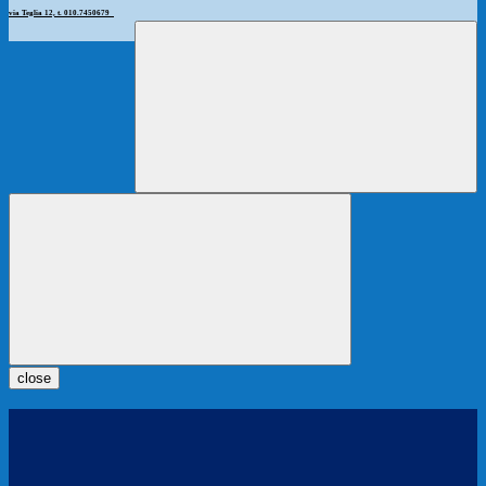
via Teglia 12, t. 010.7450679
close