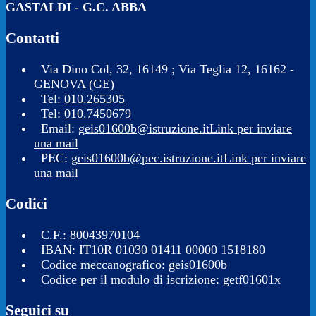
GASTALDI - G.C. ABBA
Contatti
Via Dino Col, 32, 16149 ; Via Teglia 12, 16162 -
GENOVA (GE)
Tel:
010.265305
Tel:
010.7450679
Email:
geis01600b@istruzione.it
Link per inviare
una mail
PEC:
geis01600b@pec.istruzione.it
Link per inviare
una mail
Codici
C.F.: 80043970104
IBAN: IT10R 01030 01411 00000 1518180
Codice meccanografico: geis01600b
Codice per il modulo di iscrizione: getf01601x
Seguici su