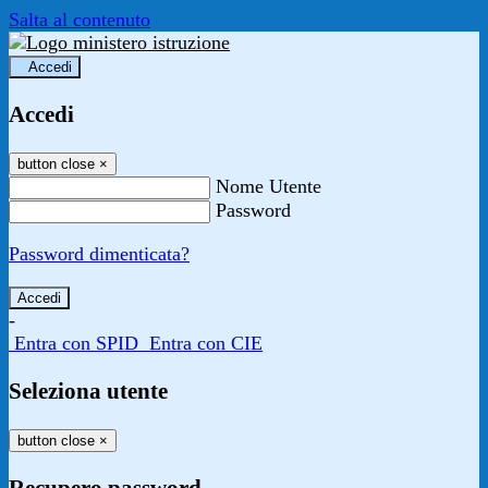
Salta al contenuto
Accedi
Accedi
button close
×
Nome Utente
Password
Password dimenticata?
-
Entra con SPID
Entra con CIE
Seleziona utente
button close
×