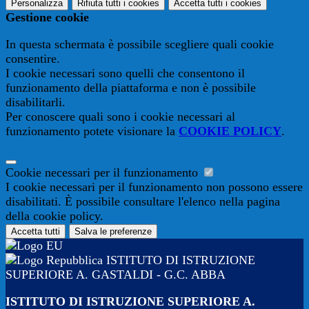
Personalizza
Rifiuta tutti
i cookies
Accetta tutti
i cookies
Gestione cookie
In questa schermata è possibile scegliere quali cookie
consentire.
I cookie necessari sono quelli che consentono il
funzionamento della piattaforma e non è possibile
disabilitarli.
Per conoscere quali sono i cookie necessari al
funzionamento potete visionare la
COOKIE POLICY
.
Cookie necessari per il funzionamento
I cookie necessari per il funzionamento non possono essere
disabilitati. È possibile consultare l'elenco nella pagina
della cookie policy.
Accetta tutti
Salva le preferenze
ISTITUTO DI ISTRUZIONE
SUPERIORE A. GASTALDI - G.C. ABBA
ISTITUTO DI ISTRUZIONE SUPERIORE A.