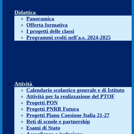
Didattica
Panoramica
Offerta formativa
I progetti delle classi
Programmi svolti nell'a.s. 2024-2025
Attività
Calendario scolastico generale e di Istituto
Attività per la realizzazione del PTOF
Progetti PON
Progetti PNRR Futura
Progetti Piano Coesione Italia 21-27
Reti di scuole e partnership
Esami di Stato