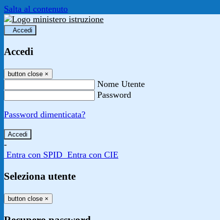
Salta al contenuto
Accedi
Accedi
button close
×
Nome Utente
Password
Password dimenticata?
-
Entra con SPID
Entra con CIE
Seleziona utente
button close
×