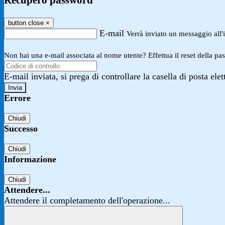
Recupero password
button close
×
E-mail
Verrà inviato un messaggio all'i
Non hai una e-mail associata al nome utente? Effettua il reset della pa
E-mail inviata, si prega di controllare la casella di posta elet
Errore
Chiudi
Successo
Chiudi
Informazione
Chiudi
Attendere...
Attendere il completamento dell'operazione...