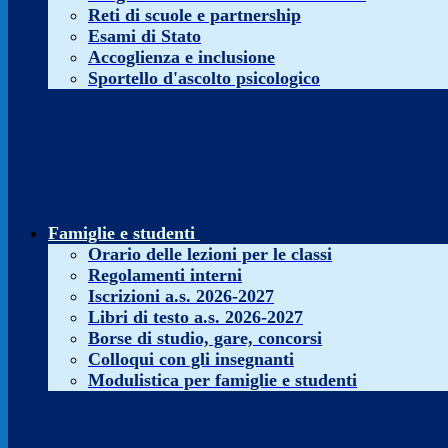
Reti di scuole e partnership
Esami di Stato
Accoglienza e inclusione
Sportello d'ascolto psicologico
Famiglie e studenti
Orario delle lezioni per le classi
Regolamenti interni
Iscrizioni a.s. 2026-2027
Libri di testo a.s. 2026-2027
Borse di studio, gare, concorsi
Colloqui con gli insegnanti
Modulistica per famiglie e studenti