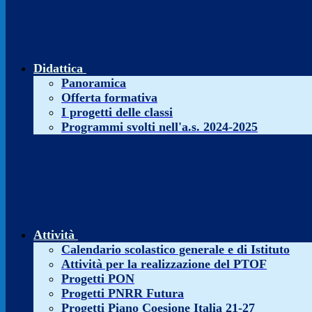
Didattica
Panoramica
Offerta formativa
I progetti delle classi
Programmi svolti nell'a.s. 2024-2025
Attività
Calendario scolastico generale e di Istituto
Attività per la realizzazione del PTOF
Progetti PON
Progetti PNRR Futura
Progetti Piano Coesione Italia 21-27