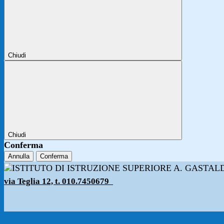
Chiudi
Chiudi
Conferma
Annulla
Conferma
via Teglia 12, t. 010.7450679