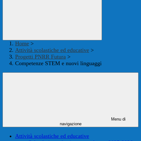
Home
>
Attività scolastiche ed educative
>
Progetti PNRR Futura
>
Competenze STEM e nuovi linguaggi
Menu di
navigazione
Attività scolastiche ed educative