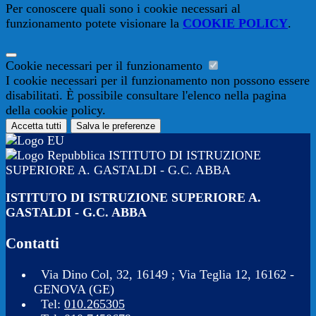
Per conoscere quali sono i cookie necessari al
funzionamento potete visionare la
COOKIE POLICY
.
Cookie necessari per il funzionamento
I cookie necessari per il funzionamento non possono essere
disabilitati. È possibile consultare l'elenco nella pagina
della cookie policy.
Accetta tutti
Salva le preferenze
ISTITUTO DI ISTRUZIONE
SUPERIORE A. GASTALDI - G.C. ABBA
ISTITUTO DI ISTRUZIONE SUPERIORE A.
GASTALDI - G.C. ABBA
Contatti
Via Dino Col, 32, 16149 ; Via Teglia 12, 16162 -
GENOVA (GE)
Tel:
010.265305