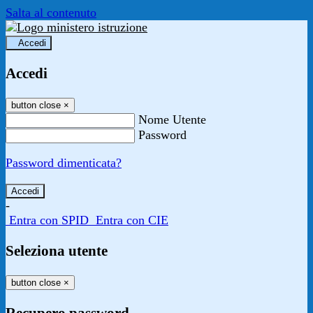
Salta al contenuto
Accedi
Accedi
button close
×
Nome Utente
Password
Password dimenticata?
-
Entra con SPID
Entra con CIE
Seleziona utente
button close
×