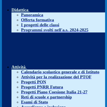
Didattica
Panoramica
Offerta formativa
I progetti delle classi
Programmi svolti nell'a.s. 2024-2025
Attività
Calendario scolastico generale e di Istituto
Attività per la realizzazione del PTOF
Progetti PON
Progetti PNRR Futura
Progetti Piano Coesione Italia 21-27
Reti di scuole e partnership
Esami di Stato