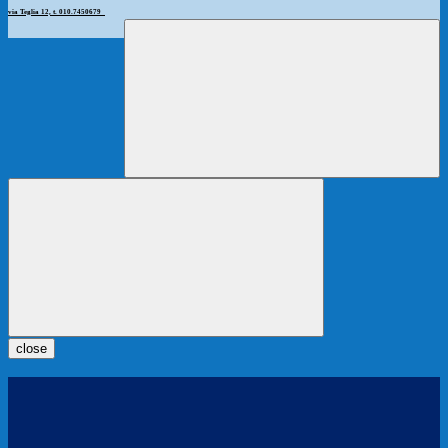
via Teglia 12, t. 010.7450679
close