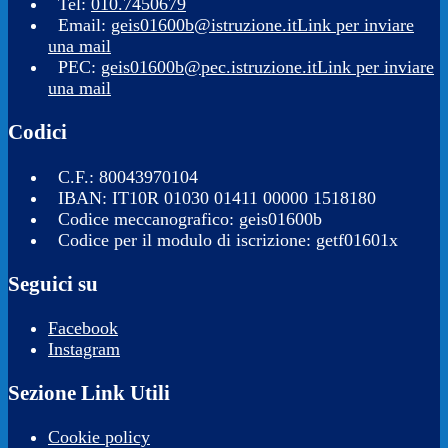
Tel:
010.7450679
Email:
geis01600b@istruzione.it
Link per inviare
una mail
PEC:
geis01600b@pec.istruzione.it
Link per inviare
una mail
Codici
C.F.: 80043970104
IBAN: IT10R 01030 01411 00000 1518180
Codice meccanografico: geis01600b
Codice per il modulo di iscrizione: getf01601x
Seguici su
Facebook
Instagram
Sezione Link Utili
Cookie policy