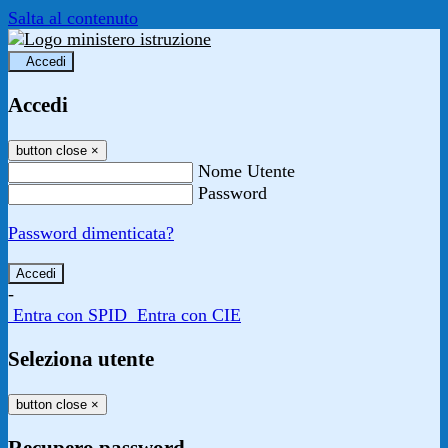
Salta al contenuto
Accedi
Accedi
button close
×
Nome Utente
Password
Password dimenticata?
-
Entra con SPID
Entra con CIE
Seleziona utente
button close
×