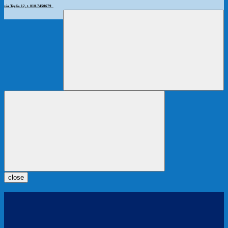
via Teglia 12, t. 010.7450679
close