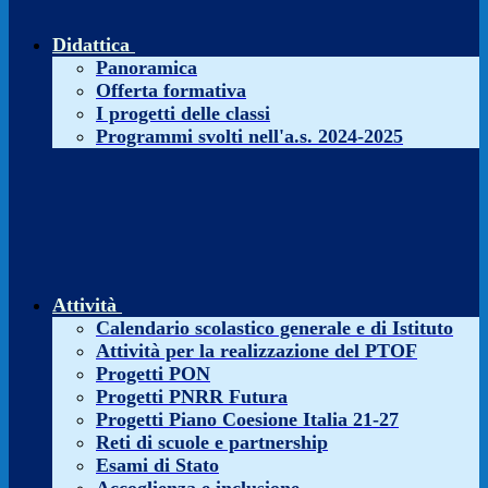
Didattica
Panoramica
Offerta formativa
I progetti delle classi
Programmi svolti nell'a.s. 2024-2025
Attività
Calendario scolastico generale e di Istituto
Attività per la realizzazione del PTOF
Progetti PON
Progetti PNRR Futura
Progetti Piano Coesione Italia 21-27
Reti di scuole e partnership
Esami di Stato