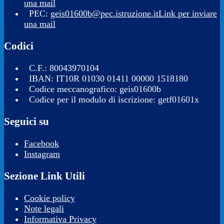
una mail
PEC:
geis01600b@pec.istruzione.it
Link per inviare
una mail
Codici
C.F.: 80043970104
IBAN: IT10R 01030 01411 00000 1518180
Codice meccanografico: geis01600b
Codice per il modulo di iscrizione: getf01601x
Seguici su
Facebook
Instagram
Sezione Link Utili
Cookie policy
Note legali
Informativa Privacy