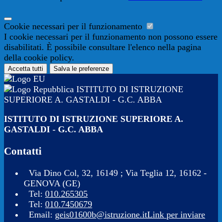
Cookie necessari per il funzionamento
I cookie necessari per il funzionamento non possono essere
disabilitati. È possibile consultare l'elenco nella pagina
della cookie policy.
Accetta tutti
Salva le preferenze
ISTITUTO DI ISTRUZIONE
SUPERIORE A. GASTALDI - G.C. ABBA
ISTITUTO DI ISTRUZIONE SUPERIORE A.
GASTALDI - G.C. ABBA
Contatti
Via Dino Col, 32, 16149 ; Via Teglia 12, 16162 -
GENOVA (GE)
Tel:
010.265305
Tel:
010.7450679
Email:
geis01600b@istruzione.it
Link per inviare