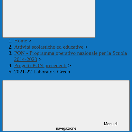
Home
>
Attività scolastiche ed educative
>
PON - Programma operativo nazionale per la Scuola
2014-2020
>
Progetti PON precedenti
>
2021-22 Laboratori Green
Menu di
navigazione