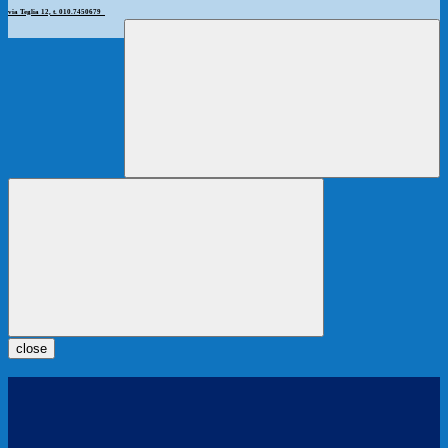
via Teglia 12, t. 010.7450679
close