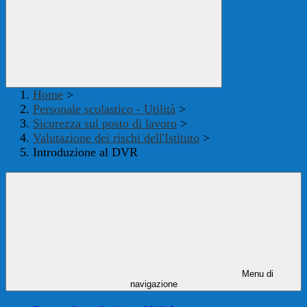
Home
>
Personale scolastico - Utilità
>
Sicurezza sul posto di lavoro
>
Valutazione dei rischi dell'Istituto
>
Introduzione al DVR
Menu di
navigazione