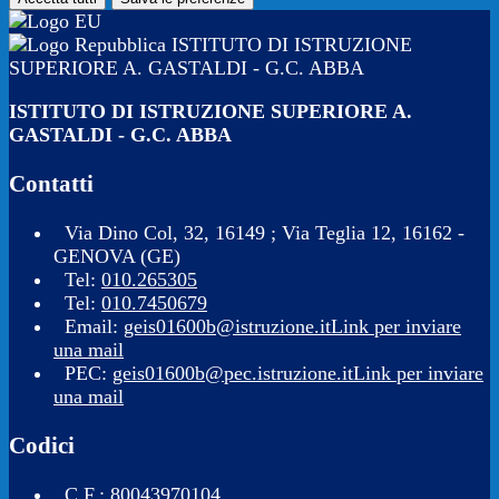
ISTITUTO DI ISTRUZIONE
SUPERIORE A. GASTALDI - G.C. ABBA
ISTITUTO DI ISTRUZIONE SUPERIORE A.
GASTALDI - G.C. ABBA
Contatti
Via Dino Col, 32, 16149 ; Via Teglia 12, 16162 -
GENOVA (GE)
Tel:
010.265305
Tel:
010.7450679
Email:
geis01600b@istruzione.it
Link per inviare
una mail
PEC:
geis01600b@pec.istruzione.it
Link per inviare
una mail
Codici
C.F.: 80043970104