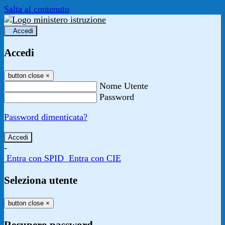
Salta al contenuto
Accedi
Accedi
button close
×
Nome Utente
Password
Password dimenticata?
-
Entra con SPID
Entra con CIE
Seleziona utente
button close
×