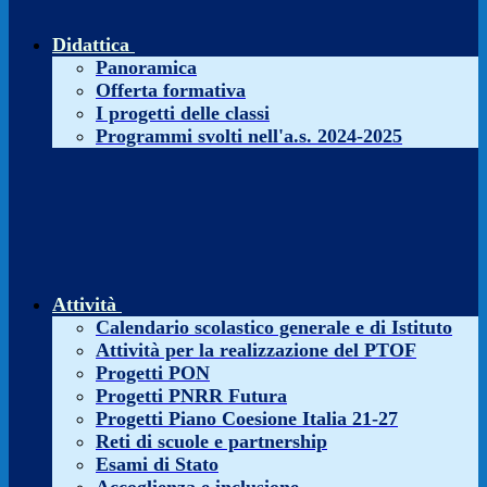
Didattica
Panoramica
Offerta formativa
I progetti delle classi
Programmi svolti nell'a.s. 2024-2025
Attività
Calendario scolastico generale e di Istituto
Attività per la realizzazione del PTOF
Progetti PON
Progetti PNRR Futura
Progetti Piano Coesione Italia 21-27
Reti di scuole e partnership
Esami di Stato