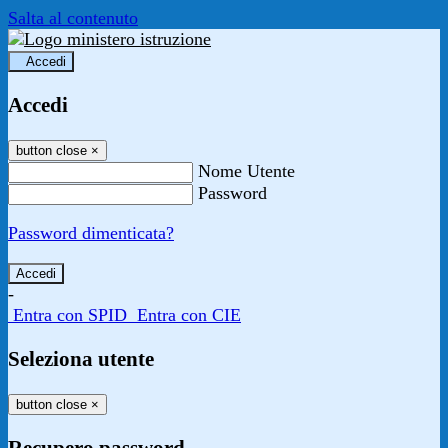
Salta al contenuto
Accedi
Accedi
button close
×
Nome Utente
Password
Password dimenticata?
-
Entra con SPID
Entra con CIE
Seleziona utente
button close
×