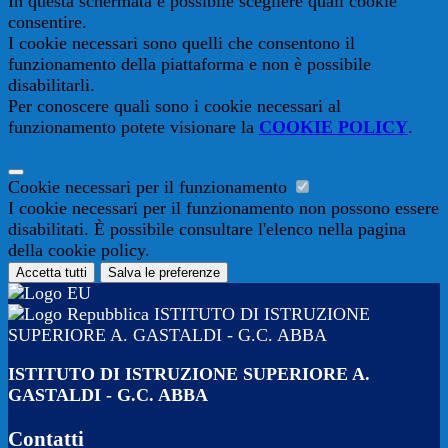
In questa schermata è possibile scegliere quali cookie
consentire.
I cookie necessari sono quelli che consentono il
funzionamento della piattaforma e non è possibile
disabilitarli.
Per conoscere quali sono i cookie necessari al
funzionamento potete visionare la
COOKIE POLICY
.
Cookie necessari per il funzionamento
I cookie necessari per il funzionamento non possono essere
disabilitati. È possibile consultare l'elenco nella pagina
della cookie policy.
Accetta tutti
Salva le preferenze
ISTITUTO DI ISTRUZIONE
SUPERIORE A. GASTALDI - G.C. ABBA
ISTITUTO DI ISTRUZIONE SUPERIORE A.
GASTALDI - G.C. ABBA
Contatti