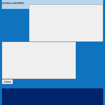
via Teglia 12, t. 010.7450679
close