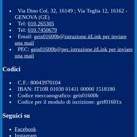
Via Dino Col, 32, 16149 ; Via Teglia 12, 16162 -
GENOVA (GE)
Tel:
010.265305
Tel:
010.7450679
Email:
geis01600b@istruzione.it
Link per inviare
una mail
PEC:
geis01600b@pec.istruzione.it
Link per inviare
una mail
Codici
C.F.: 80043970104
IBAN: IT10R 01030 01411 00000 1518180
Codice meccanografico: geis01600b
Codice per il modulo di iscrizione: getf01601x
Seguici su
Facebook
Instagram