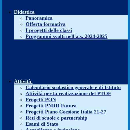
Didattica
Panoramica
Offerta formativa
I progetti delle classi
Programmi svolti nell'a.s. 2024-2025
Attività
Calendario scolastico generale e di Istituto
Attività per la realizzazione del PTOF
Progetti PON
Progetti PNRR Futura
Progetti Piano Coesione Italia 21-27
Reti di scuole e partnership
Esami di Stato