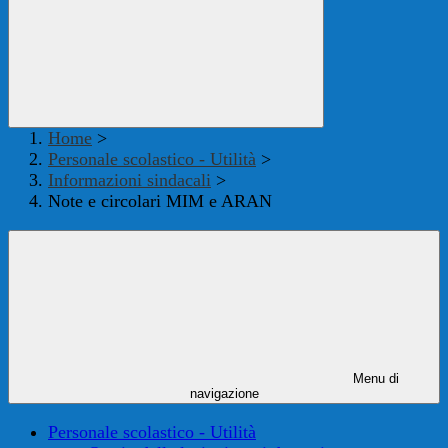
Home
>
Personale scolastico - Utilità
>
Informazioni sindacali
>
Note e circolari MIM e ARAN
Menu di
navigazione
Personale scolastico - Utilità