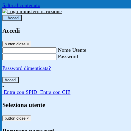
Salta al contenuto
Accedi
Accedi
button close
×
Nome Utente
Password
Password dimenticata?
-
Entra con SPID
Entra con CIE
Seleziona utente
button close
×