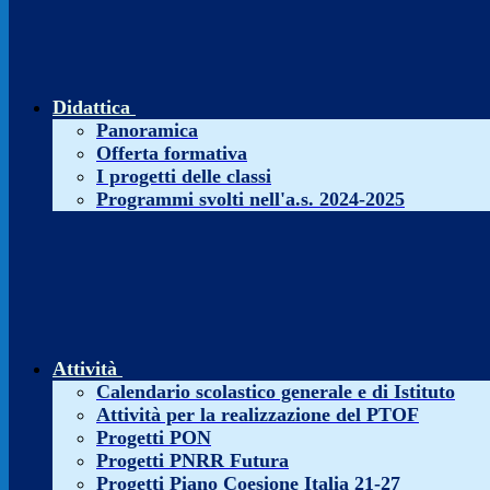
Didattica
Panoramica
Offerta formativa
I progetti delle classi
Programmi svolti nell'a.s. 2024-2025
Attività
Calendario scolastico generale e di Istituto
Attività per la realizzazione del PTOF
Progetti PON
Progetti PNRR Futura
Progetti Piano Coesione Italia 21-27