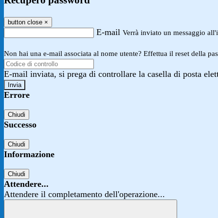
Recupero password
button close
×
E-mail
Verrà inviato un messaggio all'i
Non hai una e-mail associata al nome utente? Effettua il reset della pa
E-mail inviata, si prega di controllare la casella di posta elet
Errore
Chiudi
Successo
Chiudi
Informazione
Chiudi
Attendere...
Attendere il completamento dell'operazione...