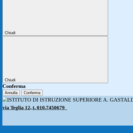
Chiudi
Chiudi
Conferma
Annulla
Conferma
via Teglia 12, t. 010.7450679