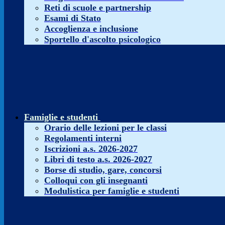
Reti di scuole e partnership
Esami di Stato
Accoglienza e inclusione
Sportello d'ascolto psicologico
Famiglie e studenti
Orario delle lezioni per le classi
Regolamenti interni
Iscrizioni a.s. 2026-2027
Libri di testo a.s. 2026-2027
Borse di studio, gare, concorsi
Colloqui con gli insegnanti
Modulistica per famiglie e studenti